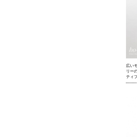
広い
リー
ティ