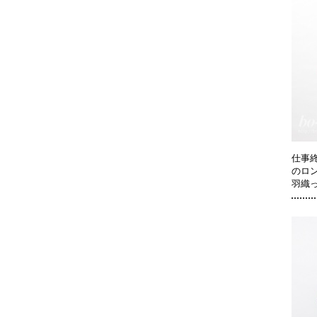
仕事
のロ
羽織