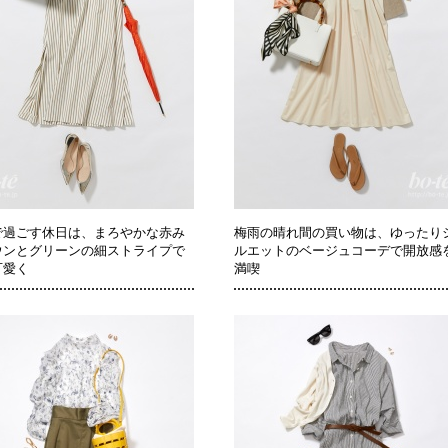
で過ごす休日は、まろやかな赤み
梅雨の晴れ間の買い物は、ゆったり
ウンとグリーンの細ストライプで
ルエットのベージュコーデで開放感
可愛く
満喫