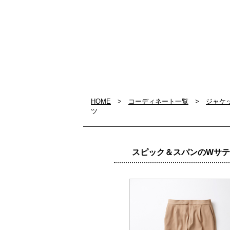
HOME
>
コーディネート一覧
>
ジャケ
ツ
スピック＆スパンのWサ