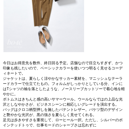
今日はお得意先を数件、終日回る予定。店舗なので目立ちすぎず、かつ
印象も残したいので、ベーシックカラーを使いつつ明るく見せるコーデ
ィネートで。
ジャケットは、夏らしく涼やかなサッカー素材を、マニッシュなテーラ
ードカラーで仕立てたもの。フォルムがしっかりとしている分、インに
はTシャツの袖を落としたような、ノースリーブカットソーで着心地を軽
やかに。
ボトムスはきちんと感の高いサマーウール。ウールならではの上品な光
沢としなやかさが、ビジネスシーンに相応しいグレードを演出する。
バッグはクロコ柄型押しを施したパテントレザー。バケツ型のデザイン
と艶やかな光沢が、黒の強さを夏らしく見せてくれる。
足元は歩きやすさを重視して、ローヒール一択。ただし、シルバーのポ
インテッドトゥで、仕事モードのシャープさは忘れずに