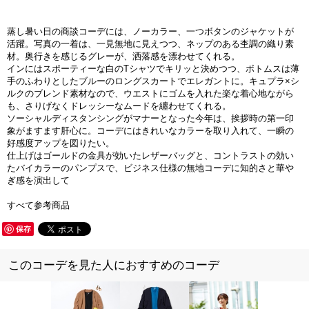
蒸し暑い日の商談コーデには、ノーカラー、一つボタンのジャケットが
活躍。写真の一着は、一見無地に見えつつ、ネップのある杢調の織り素
材。奥行きを感じるグレーが、洒落感を漂わせてくれる。
インにはスポーティーな白のTシャツでキリッと決めつつ、ボトムスは薄
手のふわりとしたブルーのロングスカートでエレガントに。キュプラ×シ
ルクのブレンド素材なので、ウエストにゴムを入れた楽な着心地ながら
も、さりげなくドレッシーなムードを纏わせてくれる。
ソーシャルディスタンシングがマナーとなった今年は、挨拶時の第一印
象がますます肝心に。コーデにはきれいなカラーを取り入れて、一瞬の
好感度アップを図りたい。
仕上げはゴールドの金具が効いたレザーバッグと、コントラストの効い
たバイカラーのパンプスで、ビジネス仕様の無地コーデに知的さと華や
ぎ感を演出して
すべて参考商品
保存
このコーデを見た人におすすめのコーデ