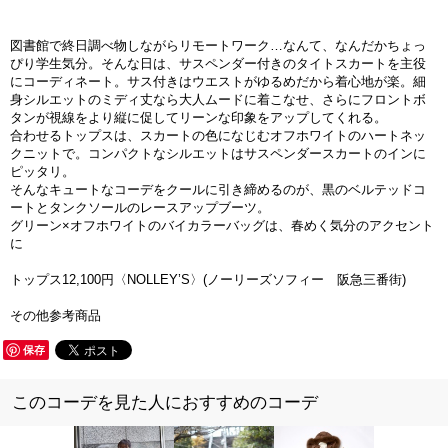
図書館で終日調べ物しながらリモートワーク…なんて、なんだかちょっ
ぴり学生気分。そんな日は、サスペンダー付きのタイトスカートを主役
にコーディネート。サス付きはウエストがゆるめだから着心地が楽。細
身シルエットのミディ丈なら大人ムードに着こなせ、さらにフロントボ
タンが視線をより縦に促してリーンな印象をアップしてくれる。
合わせるトップスは、スカートの色になじむオフホワイトのハートネッ
クニットで。コンパクトなシルエットはサスペンダースカートのインに
ピッタリ。
そんなキュートなコーデをクールに引き締めるのが、黒のベルテッドコ
ートとタンクソールのレースアップブーツ。
グリーン×オフホワイトのバイカラーバッグは、春めく気分のアクセント
に
トップス12,100円〈NOLLEY’S〉(ノーリーズソフィー 阪急三番街)
その他参考商品
保存
このコーデを見た人におすすめのコーデ