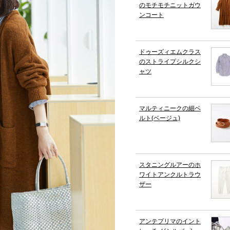
のモチモチニットガウ
ンコート
ドゥーズィエムクラス
のストライプシルクシ
ャツ
マルティニークの細ベ
ルト(ベージュ)
スタニングルアーのホ
ワイトアンクルトラウ
ザー
アンテプリマのイント