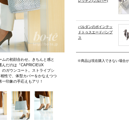
レッチノ(シルバー)
バルダンのポインテッ
ドトゥスエードパンプ
ス
ームの初顔合わせ。きちんと感と
※商品は現在購入できない場合
だのは『CAPRICIEUX
ュ)』のガウンコート。ストライプシ
好相性で、体型カバーをかなえつつ
第一印象の手応えもアリ！