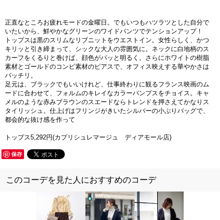
正直なところお疲れモードの金曜日。でもいつもハツラツとした自分で
いたいから、鮮やかなグリーンのワイドパンツでテンションアップ！
トップスは黒のスリムなリブニットをウエストイン。女性らしく、かつ
キリッと引き締まって、シックな大人の雰囲気に。ネックに白地柄のス
カーフをくるりと巻けば、顔色がパッと明るく。さらにホワイトの樹脂
素材とゴールドのコンビ素材のピアスで、オフィス映えする華やかさは
バッチリ。
足元は、ブラックでもいいけれど、仕事終わりに観るフランス映画のム
ードに合わせて、フォルムのキレイなカラーパンプスをチョイス。キャ
メルのような赤みブラウンのスエードならトレンドを押さえてかなりス
タイリッシュ。仕上げはフリンジがきいたシルバーの小ぶりバッグで、
都会的な抜け感を作って
トップス5,292円(カプリシュレマージュ ディアモール店)
保存
このコーデを見た人におすすめのコーデ