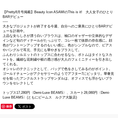
【Pretty8月号掲載】Beauty Icon ASAMIのThis is it! 大人女子のひとり
BARデビュー
-----
大きなプロジェクトが終了する今週、自分へのご褒美にひとりBARデビ
ューを計画中。
上品な女らしさが漂う白いブラウスは、袖口のギャザーや立体的なデザ
インなど旬のディテールがたっぷりで、コレ一枚で抜群の存在感に。顔
色がワントーンアップするのもいい感じ。色がシンプルなので、ピアス
やバングルで耳元、手元にも華やぎをプラスして。
ふんわりシルエットのトップスに合わせるなら、ボトムはタイトなスカ
ートを。繊細な花刺繍や裾の透け感が大人のフェミニティーを引き出し
てくれる。
オシャレのテクニックとして、バッグで色をさしてみるのがポイント。
ゴールドチェーンがアクセサリーのようでアフター7にピッタリ。華奢見
せを狙ったアンクルストラップサンダルは、オフィスでも浮かないブラ
ウンをセレクトして
トップス17,280円〈Demi-Luxe BEAMS〉、スカート28,080円〈Demi-
Luxe BEAMS〉(ともにビームス ルクア大阪店)
保存