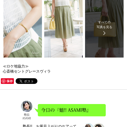
すべての
写真を見る
≪ロケ地協力≫
心斎橋セントグレースヴィラ
保存
塾長!! お風呂上がりのケアって