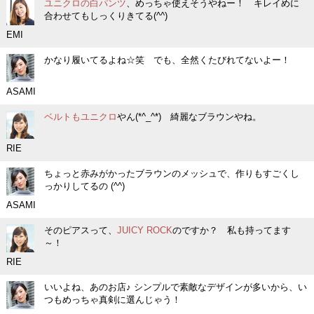
ユニクロの白パンツ
、めっちゃ使えそうやねー！ キレイめに
合わせてもしっくりきてる(^^)
EMI
かなり履いてるよね☆笑 でも、全然くたびれてないよー！
ASAMI
ベルトもユニクロ
やん(*^_^*) 綺麗なブラウンやね。
RIE
ちょっと赤みがかったブラウンのメッシュで、作りもすごくし
っかりしてるの (^^)
ASAMI
そのピアスって、
JUICY ROCK
のですか？ 私も持ってます
～！
RIE
いいよね、あのお店♪ シンプルで素敵なデザインが多いから、い
つもめっちゃ真剣に選んじゃう！